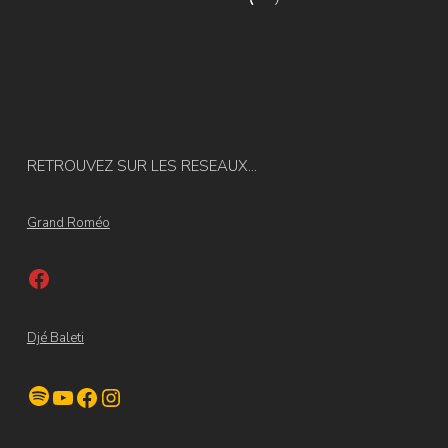
RETROUVEZ SUR LES RESEAUX...
Grand Roméo
Facebook
Djé Baleti
Spotify
YouTube
Facebook
Instagram