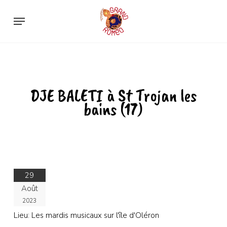
Skip
Menu
to
main
content
DJE BALETI à St Trojan les
bains (17)
29
Août
2023
Lieu:
Les mardis musicaux sur l'île d'Oléron