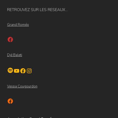
RETROUVEZ SUR LES RESEAUX...
Grand Roméo
Facebook
Djé Baleti
Spotify
YouTube
Facebook
Instagram
Vespa Cougourdon
Facebook