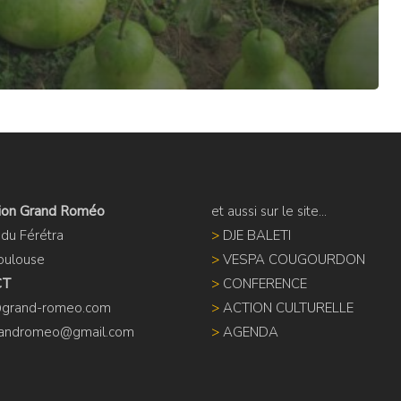
tion Grand Roméo
et aussi sur le site...
du Férétra
>
DJE BALETI
oulouse
>
VESPA COUGOURDON
CT
>
CONFERENCE
@grand-romeo.com
>
ACTION CULTURELLE
randromeo@gmail.com
>
AGENDA