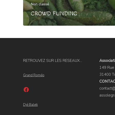
Non classé
CROWD FUNDING
RETROUVEZ SUR LES RESEAUX...
Associa
149 Rue 
31400 T
Grand Roméo
CONTA
Facebook
contact
assoleg
Djé Baleti