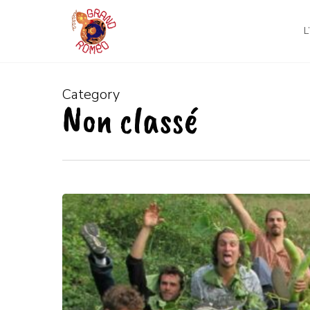
Skip
to
L
main
content
Category
Non classé